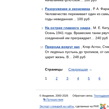
начальника флотской… 180 руб
Разоружение и экономика
, Р. А. Фар
8
Человечество переживает один из самы
годы невиданная… 100 руб
На острие главного удара
, М. Е. Кат
9
Осень 1941 года. Вражеские танки рву
соединений им преграждает… 240 руб
Природа вокруг нас
, Клэр Астон, Сти
10
От ледяных пустынь до тропиков, от с
царит жизнь. В… 248 руб
Страницы
Следующая
→
1
2
3
4
5
6
© Академик, 2000-2026
Обратная связь:
Техподдерж
👣 Путешествия
Экспорт словарей на сайты
, сделанные на PHP,
Jo