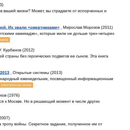
3)
 в вашей жизни? Может, вы страдаете от испорченных и
ой. Их звали «смертниками»
, Мирослав Морозов (2011)
тскими камикадзе», которые жили не дольше трех-четырех
книга
У. Курбанов (2012)
й страны без героических подвигов ее сынов. Эта книга
2013
, Открытые системы (2013)
дународный еженедельник, посвященный информационным
электронная книга
уков (1976)
тся к Москве. Но в решающий момент в числе других
2007)
 тропу войны. Секретное задание, полученное им от