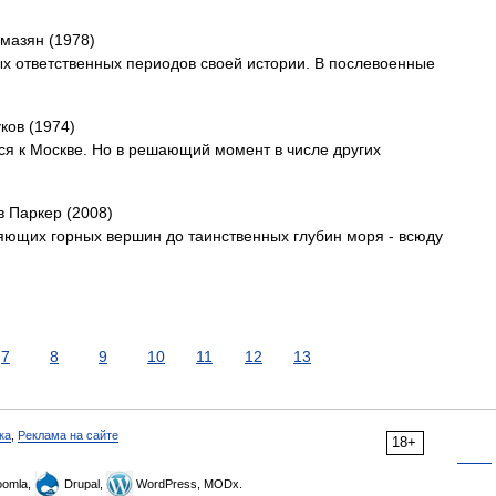
амазян (1978)
х ответственных периодов своей истории. В послевоенные
уков (1974)
тся к Москве. Но в решающий момент в числе других
в Паркер (2008)
ияющих горных вершин до таинственных глубин моря - всюду
7
8
9
10
11
12
13
ка
,
Реклама на сайте
18+
omla,
Drupal,
WordPress, MODx.