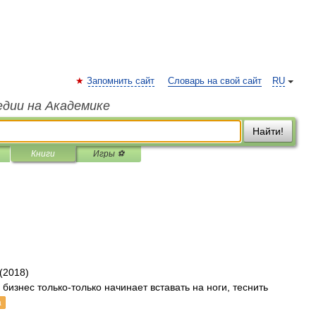
Запомнить сайт
Словарь на свой сайт
RU
едии на Академике
Найти!
Книги
Игры ⚽
(2018)
бизнес только-только начинает вставать на ноги, теснить
а