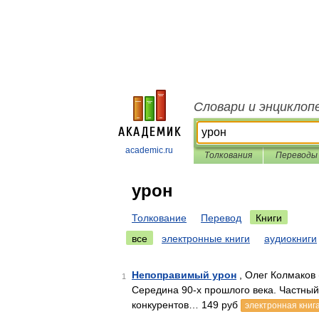
Словари и энциклоп
academic.ru
Толкования
Переводы
урон
Толкование
Перевод
Книги
все
электронные книги
аудиокниги
Непоправимый урон
, Олег Колмаков 
1
Середина 90-х прошлого века. Частный 
конкурентов… 149 руб
электронная книг