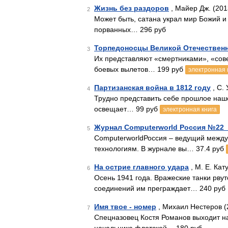
Жизнь без раздоров
, Майер Дж. (201
2
Может быть, сатана украл мир Божий и
порванных… 296 руб
Торпедоносцы Великой Отечественн
3
Их представляют «смертниками», «сове
боевых вылетов… 199 руб
электронная 
Партизанская война в 1812 году
, С. 
4
Трудно представить себе прошлое наше
освещает… 99 руб
электронная книга
Журнал Computerworld Россия №22_
5
ComputerworldРоссия – ведущий меж
технологиям. В журнале вы… 37.4 руб
На острие главного удара
, М. Е. Кат
6
Осень 1941 года. Вражеские танки рву
соединений им преграждает… 240 руб
Имя твое - номер
, Михаил Нестеров (
7
Спецназовец Костя Романов выходит на